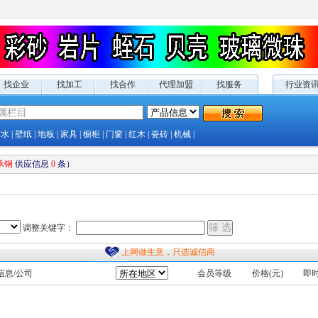
找企业
找加工
找合作
代理加盟
找服务
行业资
防水
|
壁纸
|
地板
|
家具
|
橱柜
|
门窗
|
红木
|
瓷砖
|
机械
|
承钢
供应
信息
0
条）
调整关键字：
上网做生意，只选诚信商
信息/公司
会员等级
价格(元)
即