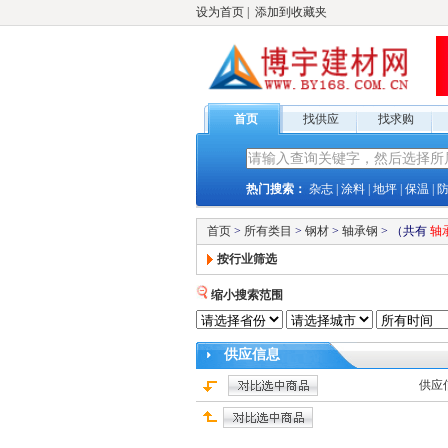
设为首页
|
添加到收藏夹
首页
找供应
找求购
热门搜索：
杂志
|
涂料
|
地坪
|
保温
|
首页
>
所有类目
>
钢材
>
轴承钢
>
（共有
轴
按行业筛选
缩小搜索范围
供应
信息
供应