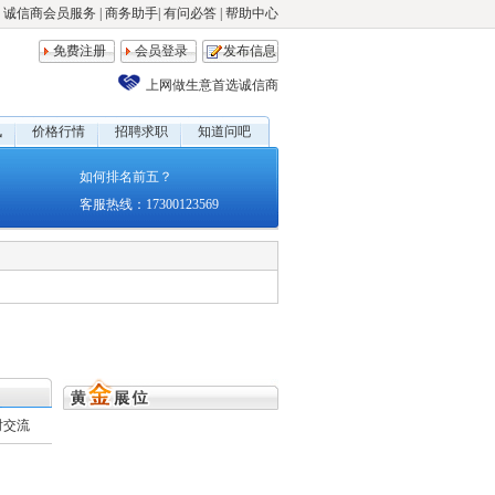
诚信商会员服务
|
商务助手
|
有问必答
|
帮助中心
免费注册
会员登录
发布信息
上网做生意首选诚信商
讯
价格行情
招聘求职
知道问吧
如何排名前五？
客服热线：17300123569
时交流