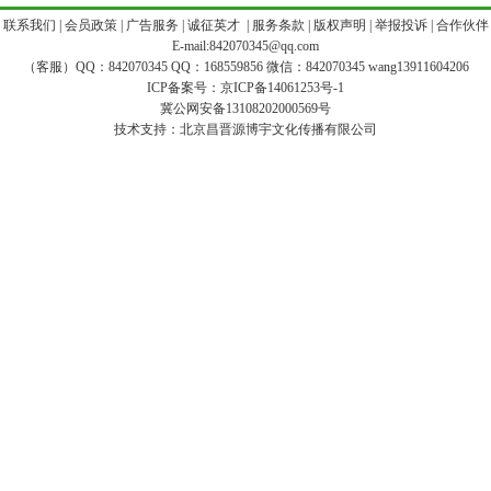
|
联系我们
|
会员政策
|
广告服务
|
诚征英才
|
服务条款
|
版权声明
|
举报投诉
|
合作伙伴
E-mail:842070345@qq.com
（客服）QQ：842070345 QQ：168559856 微信：842070345 wang13911604206
ICP备案号：
京ICP备14061253号-1
冀公网安备13108202000569号
技术支持：
北京昌晋源博宇文化传播有限公司