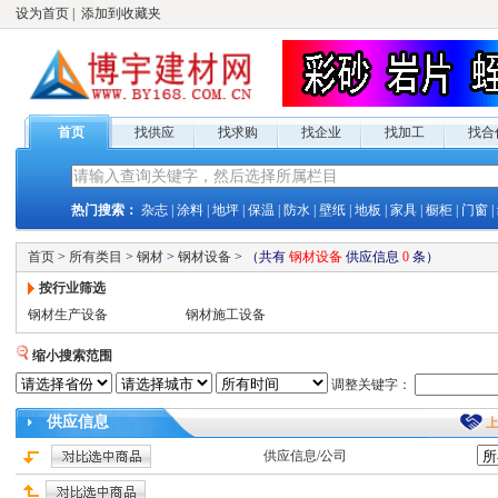
设为首页
|
添加到收藏夹
首页
找供应
找求购
找企业
找加工
找合
热门搜索：
杂志
|
涂料
|
地坪
|
保温
|
防水
|
壁纸
|
地板
|
家具
|
橱柜
|
门窗
|
首页
>
所有类目
>
钢材
>
钢材设备
>
（共有
钢材设备
供应
信息
0
条）
按行业筛选
钢材生产设备
钢材施工设备
缩小搜索范围
调整关键字：
供应
信息
供应
信息/公司