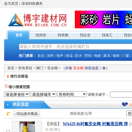
设为首页
|
添加到收藏夹
首页
找供应
找求购
找企业
找加工
找合
热门搜索：
杂志
|
涂料
|
地坪
|
保温
|
防水
|
壁纸
|
地板
|
家具
|
橱柜
|
门窗
|
首页
>
所有类目
>
阀门
>
安全阀
>
（共有
安全阀
供应
信息
2
条）
按行业筛选
缩小搜索范围
调整关键字：
供应
信息
供应
信息/公司
【供应】
WA42F46衬氟安全阀 衬氟泄压阀 弹
[
2
11:35:59
]