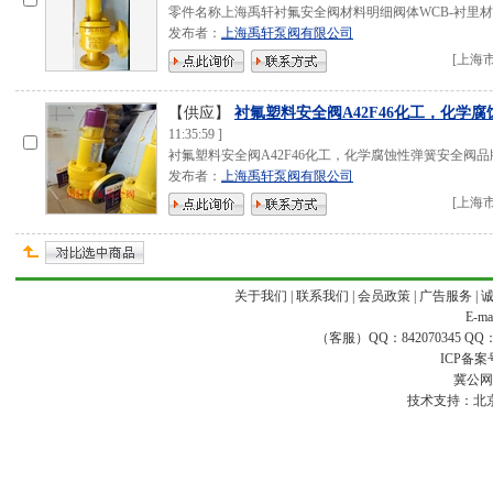
零件名称上海禹轩衬氟安全阀材料明细阀体WCB-衬里材
发布者：
上海禹轩泵阀有限公司
[
上海
【供应】
衬氟塑料安全阀A42F46化工，化学腐
11:35:59
]
衬氟塑料安全阀A42F46化工，化学腐蚀性弹簧安全阀品牌
发布者：
上海禹轩泵阀有限公司
[
上海
关于我们
|
联系我们
|
会员政策
|
广告服务
|
E-ma
（客服）QQ：842070345 QQ：168
ICP备案
冀公网安
技术支持：
北