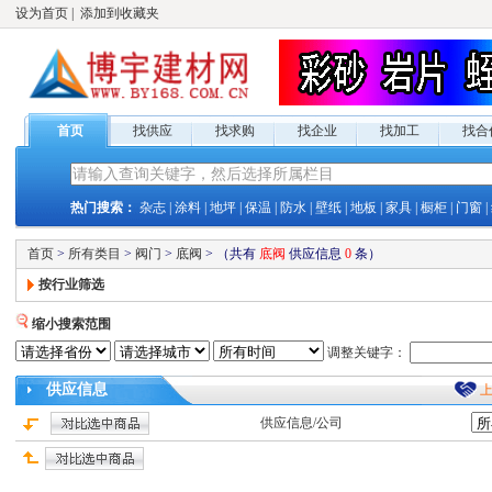
设为首页
|
添加到收藏夹
首页
找供应
找求购
找企业
找加工
找合
热门搜索：
杂志
|
涂料
|
地坪
|
保温
|
防水
|
壁纸
|
地板
|
家具
|
橱柜
|
门窗
|
首页
>
所有类目
>
阀门
>
底阀
>
（共有
底阀
供应
信息
0
条）
按行业筛选
缩小搜索范围
调整关键字：
供应
信息
供应
信息/公司