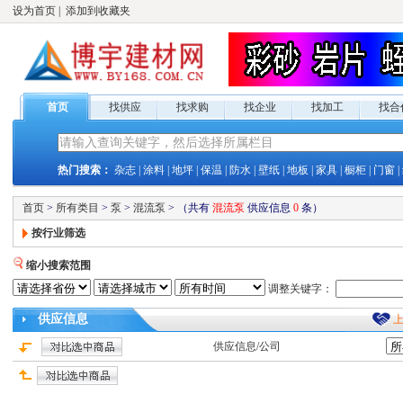
设为首页
|
添加到收藏夹
首页
找供应
找求购
找企业
找加工
找合
热门搜索：
杂志
|
涂料
|
地坪
|
保温
|
防水
|
壁纸
|
地板
|
家具
|
橱柜
|
门窗
|
首页
>
所有类目
>
泵
>
混流泵
>
（共有
混流泵
供应
信息
0
条）
按行业筛选
缩小搜索范围
调整关键字：
供应
信息
供应
信息/公司