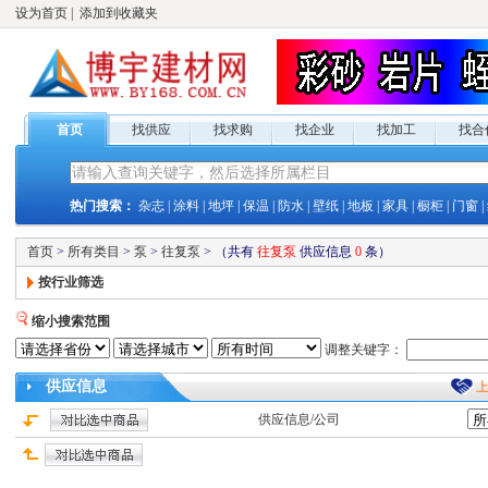
设为首页
|
添加到收藏夹
首页
找供应
找求购
找企业
找加工
找合
热门搜索：
杂志
|
涂料
|
地坪
|
保温
|
防水
|
壁纸
|
地板
|
家具
|
橱柜
|
门窗
|
首页
>
所有类目
>
泵
>
往复泵
>
（共有
往复泵
供应
信息
0
条）
按行业筛选
缩小搜索范围
调整关键字：
供应
信息
供应
信息/公司