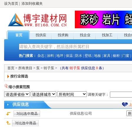
设为首页
|
添加到收藏夹
首页
找供应
找求购
找企业
找加工
找合
热门搜索：
杂志
|
涂料
|
地坪
|
保温
|
防水
|
壁纸
|
地板
|
家具
|
橱柜
|
门窗
|
首页
>
所有类目
>
泵
>
转子泵
>
（共有
转子泵
供应
信息
0
条）
按行业筛选
缩小搜索范围
调整关键字：
供应
信息
供应
信息/公司