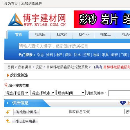
设为首页
|
添加到收藏夹
首页
找供应
找求购
找企业
找加工
找合
热门搜索：
杂志
|
涂料
|
地坪
|
保温
|
防水
|
壁纸
|
地板
|
家具
|
橱柜
|
门窗
|
首页
>
所有类目
>
安防
>
目标移动防盗防劫报警系统
>
（共有
目标移动防盗防
按行业筛选
缩小搜索范围
调整关键字：
供应
信息
供应
信息/公司