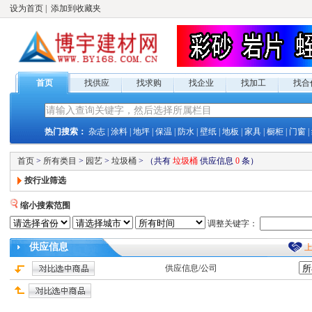
设为首页
|
添加到收藏夹
首页
找供应
找求购
找企业
找加工
找合
热门搜索：
杂志
|
涂料
|
地坪
|
保温
|
防水
|
壁纸
|
地板
|
家具
|
橱柜
|
门窗
|
首页
>
所有类目
>
园艺
>
垃圾桶
>
（共有
垃圾桶
供应
信息
0
条）
按行业筛选
缩小搜索范围
调整关键字：
供应
信息
供应
信息/公司