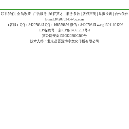
|
联系我们
|
会员政策
|
广告服务
|
诚征英才
|
服务条款
|
版权声明
|
举报投诉
|
合作伙伴
E-mail:842070345@qq.com
（客服）QQ：842070345 QQ：168559856 微信：842070345 wang13911604206
ICP备案号：
京ICP备14061253号-1
冀公网安备13108202000569号
技术支持：
北京昌晋源博宇文化传播有限公司