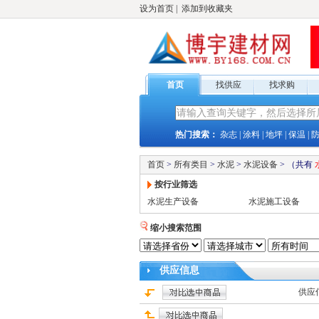
设为首页
|
添加到收藏夹
首页
找供应
找求购
热门搜索：
杂志
|
涂料
|
地坪
|
保温
|
首页
>
所有类目
>
水泥
>
水泥设备
>
（共有
按行业筛选
水泥生产设备
水泥施工设备
缩小搜索范围
供应
信息
供应