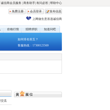
诚信商会员服务
|
商务助手
|
有问必答
|
帮助中心
免费注册
会员登录
发布信息
上网做生意首选诚信商
讯
价格行情
招聘求职
知道问吧
如何排名前五？
客服热线：17300123569
时交流