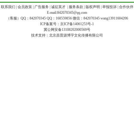
|
联系我们
|
会员政策
|
广告服务
|
诚征英才
|
服务条款
|
版权声明
|
举报投诉
|
合作伙伴
E-mail:842070345@qq.com
（客服）QQ：842070345 QQ：168559856 微信：842070345 wang13911604206
ICP备案号：
京ICP备14061253号-1
冀公网安备13108202000569号
技术支持：
北京昌晋源博宇文化传播有限公司