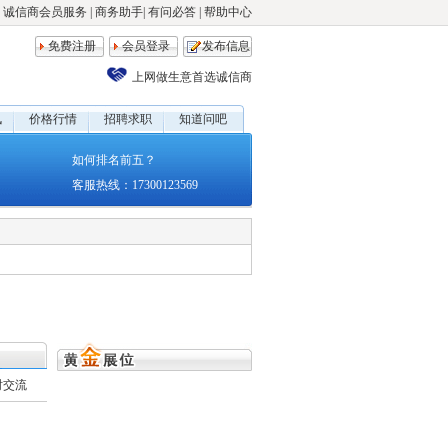
诚信商会员服务
|
商务助手
|
有问必答
|
帮助中心
免费注册
会员登录
发布信息
上网做生意首选诚信商
讯
价格行情
招聘求职
知道问吧
如何排名前五？
客服热线：17300123569
时交流