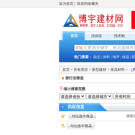
设为首页
|
添加到收藏夹
首页
找供应
找求购
热门搜索：
杂志
|
涂料
|
地坪
|
保温
|
首页
>
所有类目
>
新型建材
>
保温材料
>
（
按行业筛选
缩小搜索范围
供应
信息
供应