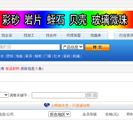
找企业
找加工
找合作
代理加盟
找服务
行业资
防水
|
壁纸
|
地板
|
家具
|
橱柜
|
门窗
|
红木
|
瓷砖
|
机械
|
共有
保温材料
供应
信息
0
条）
调整关键字：
上网做生意，只选诚信商
信息/公司
会员等级
价格(元)
即