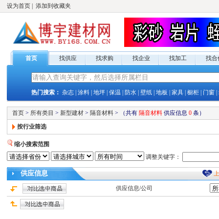
设为首页
|
添加到收藏夹
首页
找供应
找求购
找企业
找加工
找合
热门搜索：
杂志
|
涂料
|
地坪
|
保温
|
防水
|
壁纸
|
地板
|
家具
|
橱柜
|
门窗
|
首页
>
所有类目
>
新型建材
>
隔音材料
>
（共有
隔音材料
供应
信息
0
条）
按行业筛选
缩小搜索范围
调整关键字：
供应
信息
供应
信息/公司