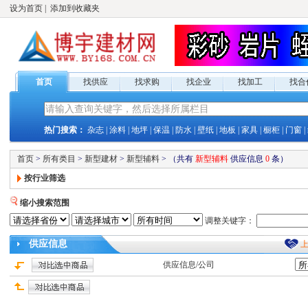
设为首页
|
添加到收藏夹
首页
找供应
找求购
找企业
找加工
找合
热门搜索：
杂志
|
涂料
|
地坪
|
保温
|
防水
|
壁纸
|
地板
|
家具
|
橱柜
|
门窗
|
首页
>
所有类目
>
新型建材
>
新型辅料
>
（共有
新型辅料
供应
信息
0
条）
按行业筛选
缩小搜索范围
调整关键字：
供应
信息
供应
信息/公司