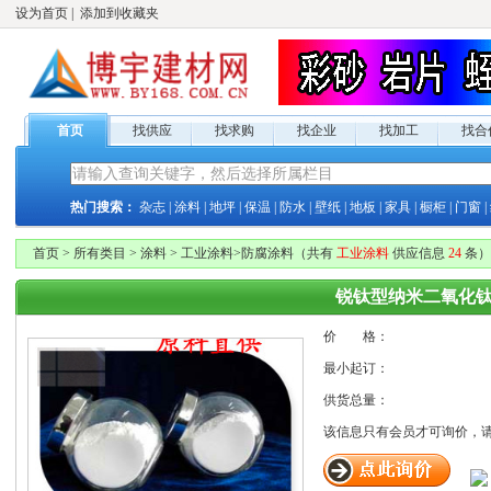
设为首页
|
添加到收藏夹
首页
找供应
找求购
找企业
找加工
找合
热门搜索：
杂志
|
涂料
|
地坪
|
保温
|
防水
|
壁纸
|
地板
|
家具
|
橱柜
|
门窗
|
首页
>
所有类目
>
涂料
>
工业涂料
>
防腐涂料
（共有
工业涂料
供应
信息
24
条）
锐钛型纳米二氧化
价 格：
最小起订：
供货总量：
该信息只有
会员才可询价，