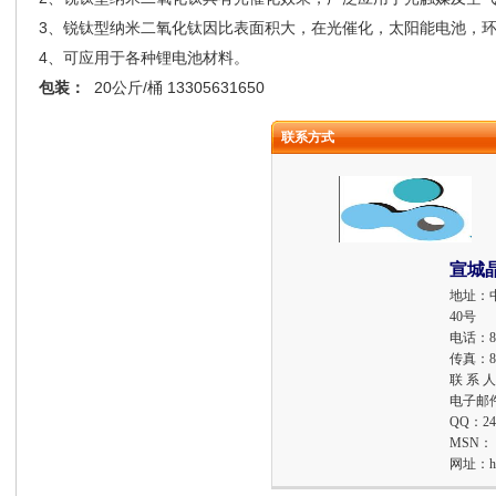
3
、锐钛型纳米二氧化钛因比表面积大，在光催化，太阳能电池，
4
、可应用于各种锂电池材料。
包装：
20公斤
/
桶 13305631650
联系方式
宣城
地址：
40号
电话：
8
传真：
8
联 系 
电子邮
QQ：
24
MSN：
网址：
h