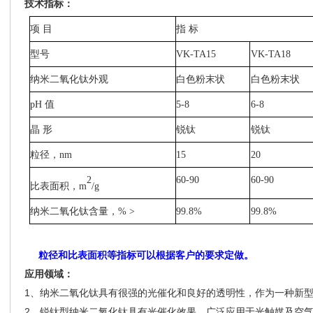
技术指标：
项
目
指
标
型号
VK-TA1
5
VK-TA18
纳米二氧化钛外观
白色粉末状
白色粉末状
pH
值
5-8
6-8
晶
形
锐钛
锐钛
粒径，
nm
15
20
2
60-90
60-90
比表面积，
m
/g
纳米二氧化钛含量，
% >
99.8%
99.8
%
粒径和比表面积等指标可以根据客户的要求定做。
应用领域：
1
、纳米二氧化钛具有很强的光催化和良好的透明性，作为一种新
2
、锐钛型纳米二氧化钛具有光催化效果，广泛应用于光触媒及空