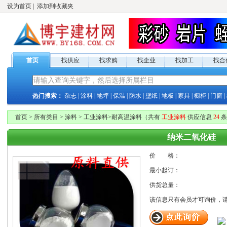
设为首页
|
添加到收藏夹
首页
找供应
找求购
找企业
找加工
找合
热门搜索：
杂志
|
涂料
|
地坪
|
保温
|
防水
|
壁纸
|
地板
|
家具
|
橱柜
|
门窗
|
首页
>
所有类目
>
涂料
>
工业涂料
>
耐高温涂料
（共有
工业涂料
供应
信息
24
条
纳米二氧化硅
价 格：
最小起订：
供货总量：
该信息只有
会员才可询价，