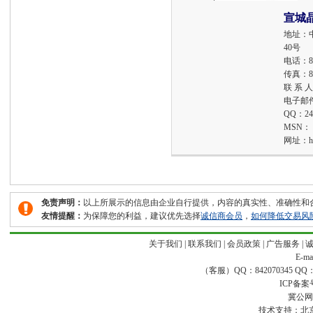
宣城
地址：
40号
电话：
8
传真：
8
联 系 
电子邮
QQ：
24
MSN：
网址：
h
免责声明：
以上所展示的信息由企业自行提供，内容的真实性、准确性和
友情提醒：
为保障您的利益，建议优先选择
诚信商会员
，
如何降低交易风
关于我们
|
联系我们
|
会员政策
|
广告服务
|
E-ma
（客服）QQ：842070345 QQ：168
ICP备案
冀公网安
技术支持：
北