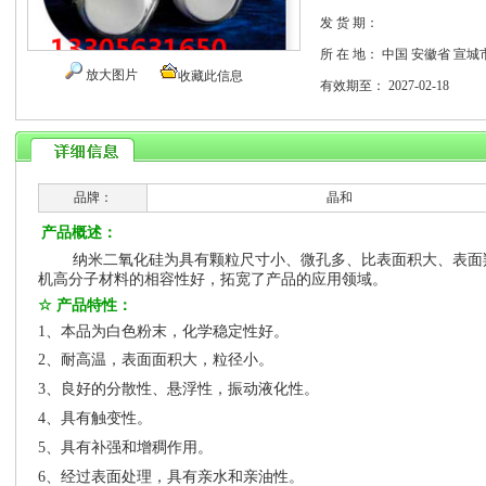
发 货 期：
所 在 地：
中国 安徽省 宣城
放大图片
收藏此信息
有效期至：
2027-02-18
品牌：
晶和
产品概述：
纳米二氧化硅
为具有颗粒尺寸小、微孔多、比表面积大、表面
机高分子材料的相容性好，拓宽了产品的应用领域。
☆
产品特性：
1
、本品为白色粉末，化学稳定性好。
2
、耐高温，表面面积大，粒径小。
3
、良好的分散性、悬浮性，振动液化性。
4
、
具有触变性。
5
、具有补强和增稠作用。
6
、经过表面处理，具有亲水和亲油性。