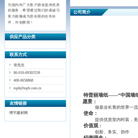
为国内外广大客户朋友提供优质
的服务，希望通过我们的真诚与
公司简介
努力能够成为您长期的合作伙
伴，共创辉煌！
供应产品分类
联系方式
张先生
86-010-69303539
400-0658868
topli@topli.com.cn
特普丽墙纸
——“中国墙
愿景：
友情链接
做基业长青的世界一流
·
博宇建材网
使命：
提供优质室内时装，美
价值观
：
创新、务实、协作
经营理念：