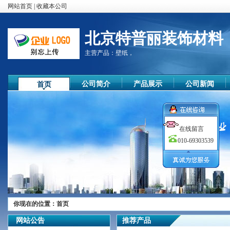
网站首页
|
收藏本公司
北京特普丽装饰材料
主营产品：
壁纸，
公司简介
产品展示
公司新闻
首页
在线留言
010-69303539
尊敬的顾客
你现在的位置：
首页
您好！
欢迎您的来访，我们公司秉承质
网站公告
推荐产品
量第一，顾客至上的原则，竭诚