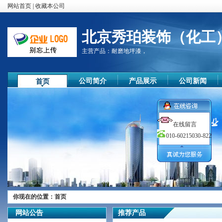
网站首页
|
收藏本公司
北京秀珀装饰（化工
主营产品：
耐磨地坪漆，
公司简介
产品展示
公司新闻
首页
在线留言
010-60215030-822
尊敬的顾客
您好！
你现在的位置：
首页
欢迎您的来访，我们公司秉承质
网站公告
推荐产品
量第一，顾客至上的原则，竭诚