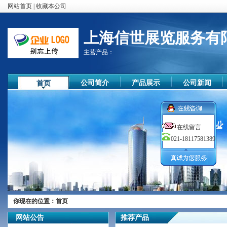
网站首页
|
收藏本公司
上海信世展览服务有
主营产品：
公司简介
产品展示
公司新闻
首页
在线留言
021-18117581389
尊敬的顾客
你现在的位置：
首页
您好！
欢迎您的来访，我们公司秉承质
网站公告
推荐产品
量第一，顾客至上的原则，竭诚