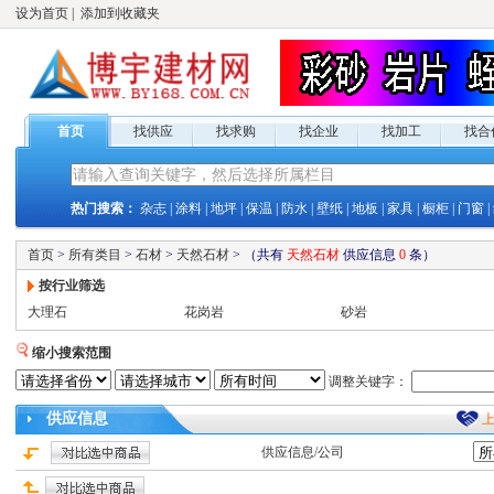
设为首页
|
添加到收藏夹
首页
找供应
找求购
找企业
找加工
找合
热门搜索：
杂志
|
涂料
|
地坪
|
保温
|
防水
|
壁纸
|
地板
|
家具
|
橱柜
|
门窗
|
首页
>
所有类目
>
石材
>
天然石材
>
（共有
天然石材
供应
信息
0
条）
按行业筛选
大理石
花岗岩
砂岩
缩小搜索范围
调整关键字：
供应
信息
供应
信息/公司