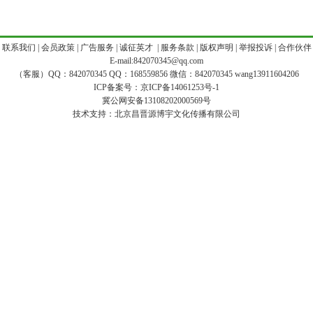
|
联系我们
|
会员政策
|
广告服务
|
诚征英才
|
服务条款
|
版权声明
|
举报投诉
|
合作伙伴
E-mail:842070345@qq.com
（客服）QQ：842070345 QQ：168559856 微信：842070345 wang13911604206
ICP备案号：
京ICP备14061253号-1
冀公网安备13108202000569号
技术支持：
北京昌晋源博宇文化传播有限公司