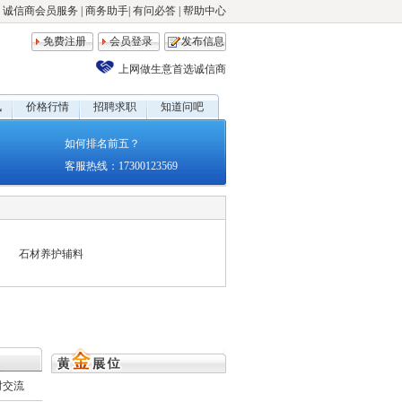
诚信商会员服务
|
商务助手
|
有问必答
|
帮助中心
免费注册
会员登录
发布信息
上网做生意首选诚信商
讯
价格行情
招聘求职
知道问吧
如何排名前五？
客服热线：17300123569
石材养护辅料
时交流