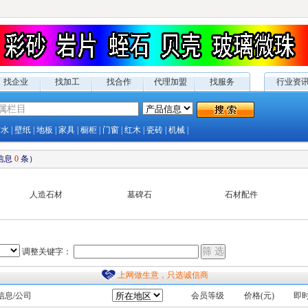
找企业
找加工
找合作
代理加盟
找服务
行业资
防水
|
壁纸
|
地板
|
家具
|
橱柜
|
门窗
|
红木
|
瓷砖
|
机械
|
信息
0
条）
人造石材
墓碑石
石材配件
调整关键字：
上网做生意，只选诚信商
信息/公司
会员等级
价格(元)
即