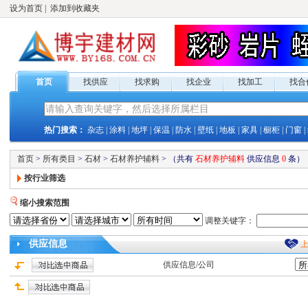
设为首页
|
添加到收藏夹
首页
找供应
找求购
找企业
找加工
找合
热门搜索：
杂志
|
涂料
|
地坪
|
保温
|
防水
|
壁纸
|
地板
|
家具
|
橱柜
|
门窗
|
首页
>
所有类目
>
石材
>
石材养护辅料
>
（共有
石材养护辅料
供应
信息
0
条）
按行业筛选
缩小搜索范围
调整关键字：
供应
信息
供应
信息/公司