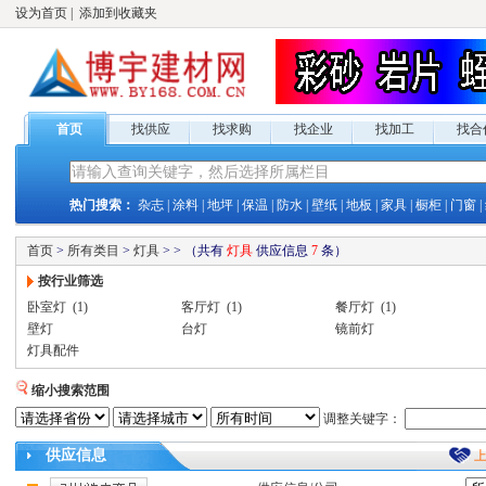
设为首页
|
添加到收藏夹
首页
找供应
找求购
找企业
找加工
找合
热门搜索：
杂志
|
涂料
|
地坪
|
保温
|
防水
|
壁纸
|
地板
|
家具
|
橱柜
|
门窗
|
首页
>
所有类目
>
灯具
>
>
（共有
灯具
供应
信息
7
条）
按行业筛选
卧室灯
(1)
客厅灯
(1)
餐厅灯
(1)
壁灯
台灯
镜前灯
灯具配件
缩小搜索范围
调整关键字：
供应
信息