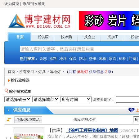
设为首页
|
添加到收藏夹
首页
找供应
找求购
找企业
找加工
找合
热门搜索：
杂志
|
涂料
|
地坪
|
保温
|
防水
|
壁纸
|
地板
|
家具
|
橱柜
|
门窗
|
首页
>
所有类目
>
灯具
>
落地灯
>
（共有
落地灯
供应
信息
2
条）
按行业筛选
缩小搜索范围
调整关键字：
供应
信息
供应
信息/公司
【供应】
《涂料工程采购指南》地图
[
2026/1/17 1
项目简介：从2000年开始，我们就成功策划了建材行业